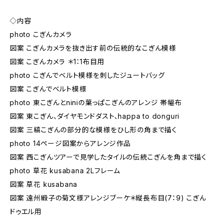
◇内容
photo こぎんカメラ
図案 こぎんカメラを抜き出す前の伝統的なこぎん模様
図案 こぎんカメラ ＊1：1布目用
photo こぎんでベルト模様を刺したジュートバッグ
図案 こぎんでベルト模様
photo 東こぎんとniniの葉っぱこぎんのアレンジ 帯幅布
図案 東こぎん、ダイヤモンドダスト、happa to donguri
図案 三縞こぎんの部分的な模様をひし形の角まで描く
photo 14ページ図案からアレンジ作品
図案 西こぎんツアーで見学したタイルの伝統こぎんを角まで描く
photo 草花 kusabana 2Lフレーム
図案 草花 kusabana
図案 遠州緞子の菊文様アレンジブーケ＊縦長布目(7：9) こぎん
ドゥエル用