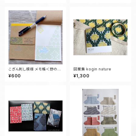
こぎん刺し模様 メモ帳＜野のう
図案集 kogin nature
さぎトマラズ＞
¥600
¥1,300