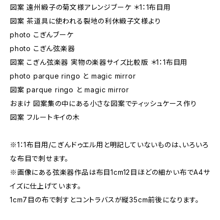
図案 遠州緞子の菊文様アレンジブーケ ＊1：1布目用
図案 茶道具に使われる裂地の利休緞子文様より
photo こぎんブーケ
photo こぎん弦楽器
図案 こぎん弦楽器 実物の楽器サイズ比較版 ＊1：1布目用
photo parque ringo と magic mirror
図案 parque ringo と magic mirror
おまけ 図案集の中にある小さな図案でティッシュケース作り
図案 フルートキイの木
※1：1布目用/こぎんドゥエル用と明記していないものは、いろいろ
な布目で刺せます。
※画像にある弦楽器作品は布目1cm12目ほどの細かい布でA4サ
イズに仕上げています。
1cm7目の布で刺すとコントラバスが縦35cm前後になります。