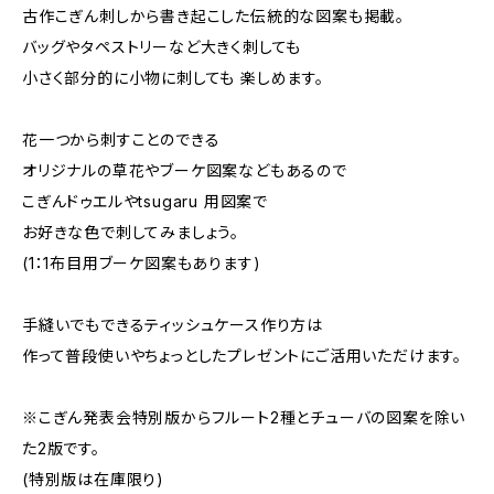
古作こぎん刺しから書き起こした伝統的な図案も掲載。
バッグやタペストリーなど大きく刺しても
小さく部分的に小物に刺しても 楽しめます。
花一つから刺すことのできる
オリジナルの草花やブーケ図案などもあるので
こぎんドゥエルやtsugaru 用図案で
お好きな色で刺してみましょう。
(1：1布目用ブーケ図案もあります)
手縫いでもできるティッシュケース作り方は
作って普段使いやちょっとしたプレゼントにご活用いただけます。
※こぎん発表会特別版からフルート2種とチューバの図案を除い
た2版です。
(特別版は在庫限り)