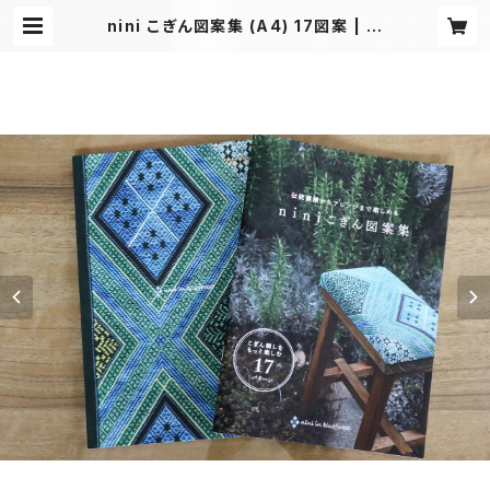
nini こぎん図案集 (A4) 17図案 | ni
nikogin