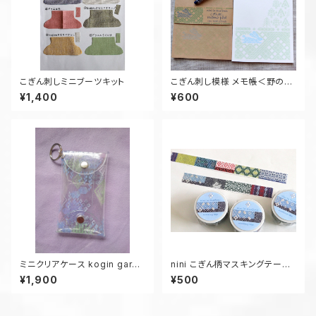
こぎん刺しミニブーツキット
こぎん刺し模様 メモ帳＜野のう
さぎトマラズ＞
¥1,400
¥600
ミニクリアケース kogin garde
nini こぎん柄マスキングテープ
n1
(9柄 実写プリント)
¥1,900
¥500