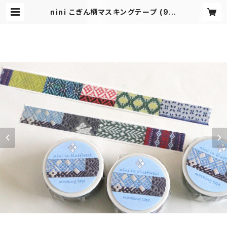
nini こぎん柄マスキングテープ (9柄
実写プリント) | ninikogin