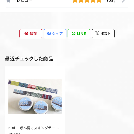
レビュー
(59)
保存
シェア
LINE
ポスト
最近チェックした商品
nini こぎん柄マスキングテープ
(9柄 実写プリント)